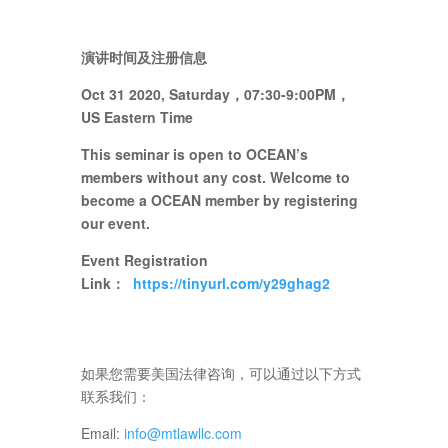
演讲时间及注册信息
Oct 31 2020, Saturday，07:30-9:00PM，
US Eastern Time
This seminar is open to OCEAN’s
members without any cost.
Welcome to
become a OCEAN member by registering
our event.
Event Registration
Link：
https://tinyurl.com/y29ghag2
如果您需要美国法律咨询，可以通过以下方式
联系我们：
Email:
info@mtlawllc.com