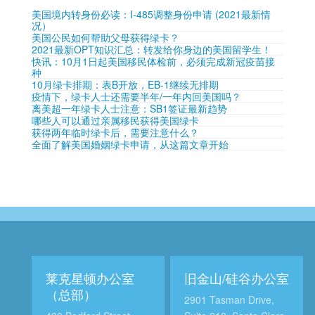
美国境内转身份必读：I-485调整身份申请 (2021最新情
况）
美国公民如何帮助父母获得绿卡？
2021最新OPT知识汇总：转发给你身边的美国留学生！
快讯：10月1日起美国移民体检前，必须完成新冠疫苗接
种
10月绿卡排期：表B开放，EB-1继续无排期
疫情下，绿卡人士还需要半年/一年内回美国吗？
离美超一年绿卡人士注意：SB1签证最新趋势
哪些人可以通过亲属移民获得美国绿卡
获得两年临时绿卡后，需要注意什么？
全面了解美国婚姻绿卡申请，从这篇文章开始
莱克星顿办公室
旧金山/硅谷办公室
（总部）
2901 Tasman Drive,