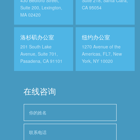
430 Bedford Street,
Suite 218, Santa Clara,
Suite 200, Lexington,
CA 95054
MA 02420
洛杉矶办公室
纽约办公室
201 South Lake
1270 Avenue of the
Avenue, Suite 701,
Americas, FL7, New
Pasadena, CA 91101
York, NY 10020
在线咨询