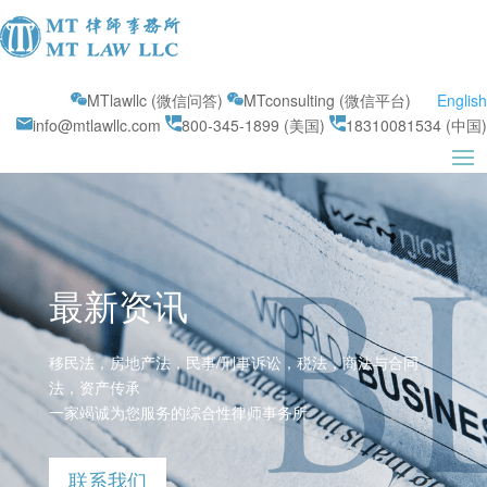
MTlawllc (微信问答)
MTconsulting (微信平台)
English
info@mtlawllc.com
800-345-1899 (美国)
18310081534 (中国)
最新资讯
移民法，房地产法，民事/刑事诉讼，税法，商法与合同
法，资产传承
一家竭诚为您服务的综合性律师事务所
联系我们