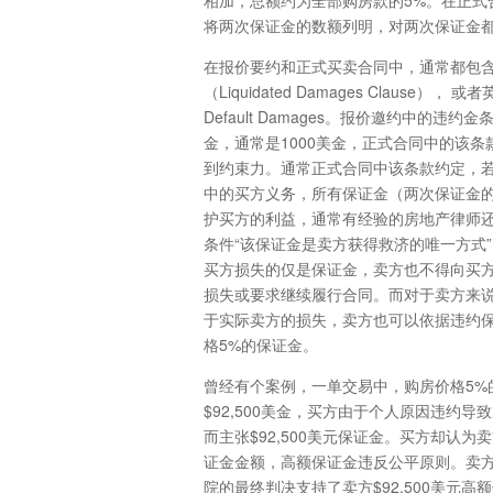
相加，总额约为全部购房款的5%。在正式
将两次保证金的数额列明，对两次保证金
在报价要约和正式买卖合同中，通常都包
（Liquidated Damages Clause）， 或
Default Damages。报价邀约中的违
金，通常是1000美金，正式合同中的该
到约束力。通常正式合同中该条款约定，
中的买方义务，所有保证金（两次保证金
护买方的利益，通常有经验的房地产律师
条件“该保证金是卖方获得救济的唯一方式
买方损失的仅是保证金，卖方也不得向买
损失或要求继续履行合同。而对于卖方来
于实际卖方的损失，卖方也可以依据违约
格5%的保证金。
曾经有个案例，一单交易中，购房价格5%
$92,500美金，买方由于个人原因违约
而主张$92,500美元保证金。买方却认
证金金额，高额保证金违反公平原则。卖
院的最终判决支持了卖方$92,500美元