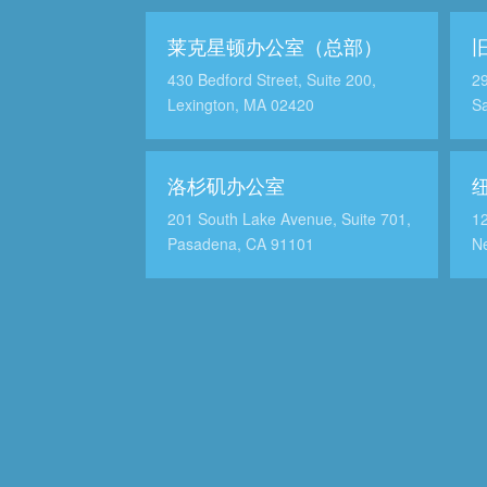
莱克星顿办公室（总部）
430 Bedford Street, Suite 200,
29
Lexington, MA 02420
Sa
洛杉矶办公室
201 South Lake Avenue, Suite 701,
12
Pasadena, CA 91101
N