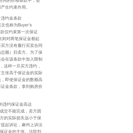
合同的价格条款中，会
都产生约束作用。
含违约金条款
者英文也称为Buyer’s
约金条款仅约束第一次保证
条款则对两笔保证金都起
若买方没有履行买卖合同
的总额）归卖方。为了保
还会在该条款中加入限制
”，这样一旦买方违约，
方主张高于保证金的实际
说，即使保证金的数额高
保证金条款，拿到购房价
的违约保证金高达
导致成交不能完成，卖方因
为卖方的实际损失远小于保
方提起诉讼，麻州上诉法
高额保证金的主张。法院判