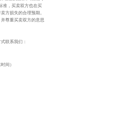
标准，买卖双方也在买
对卖方损失的合理预期。
，并尊重买卖双方的意思
方式联系我们：
美东时间）
）
）