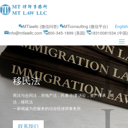
MTlawllc (微信问答)
MTconsulting (微信平台)
English
info@mtlawllc.com
800-345-1899 (美国)
18310081534 (中国)
移民法
商法与合同法，房地产法，民事/刑事诉讼，资产传承，税
法，移民法
一家竭诚为您服务的综合性律师事务所
联系我们