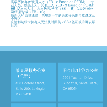
高学历持有者/优秀人才（EB－2 Based on PERM）、专
业人员、熟练工人、其他工人（EB－3 Based on PERM）
EB-1A杰出人才、杰出教授/学者（EB－1B）以及跨国公
司经理/总裁（EB－1C）
最新SB-1面签通过！离境超一年的美国移民别再走进这三
个误区
疫情影响绿卡持有人无法及时回美？SB-1签证或许可以帮
到您！
莱克星顿办公室
旧金山/硅谷办公室
（总部）
2901 Tasman Drive,
430 Bedford Street,
Suite 218, Santa Clara,
Suite 200, Lexington,
CA 95054
MA 02420