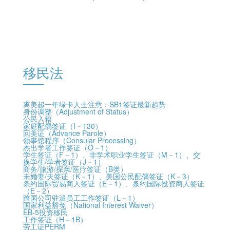
移民法
离美超一年绿卡人士注意：SB1签证最新趋势
身份调整（Adjustment of Status）
公民入籍
家庭配偶签证（I－130）
回美证（Advance Parole）
领事馆程序（Consular Processing）
杰出学者工作签证（O－1）
学生签证（F－1）、非学术职业学生签证（M－1）、交
换学生/学者签证（J－1）
商务/旅游/探亲/医疗签证（B类）
未婚妻/夫签证（K－1）、美国公民配偶签证（K－3）
条约国际贸易商人签证（E－1）、条约国际投资商人签证
（E－2）
跨国公司驻派员工工作签证（L－1）
国家利益豁免（National Interest Waiver）
EB-5投资移民
工作签证（H－1B）
劳工证PERM